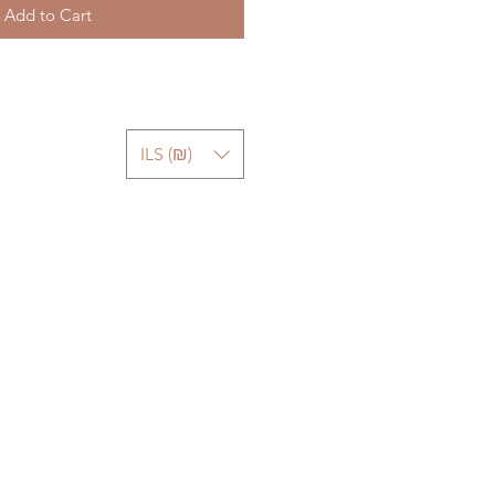
Add to Cart
ILS (₪)