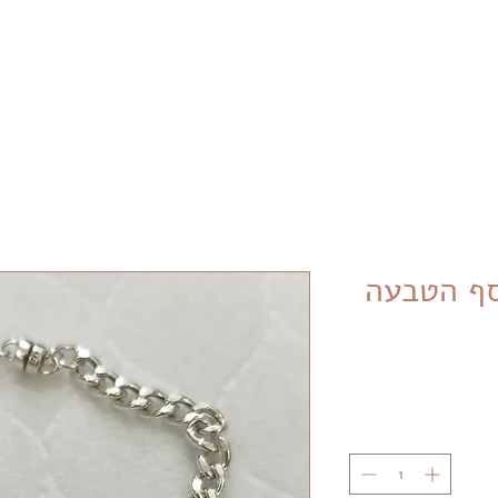
Free shipping on purchases over NIS 399 in Israel
סף הטבעה