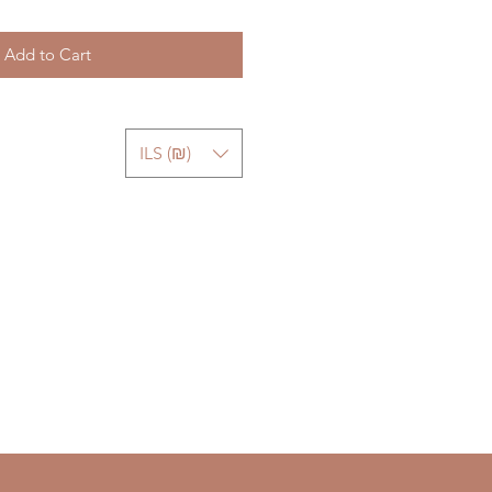
Add to Cart
ILS (₪)