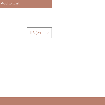
Add to Cart
ILS (₪)