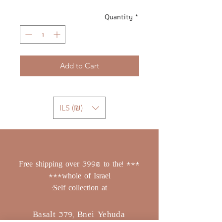
Quantity
*
Add to Cart
ILS (₪)
*** !Free shipping over 399₪ to the
whole of Israel***
Self collection at:
Basalt 379, Bnei Yehuda