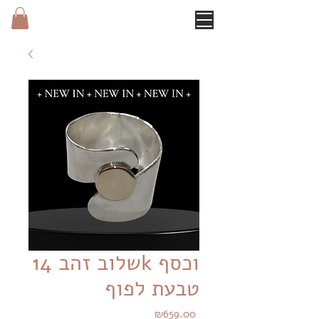
שלוב זהב 14k וכסף
טבעת לפוף
Price
₪659.00