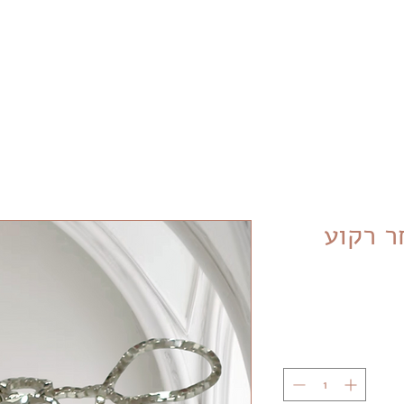
Free shipping on purchases over NIS 399 in Israel
ר רקוע