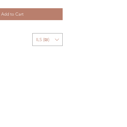
Add to Cart
ILS (₪)