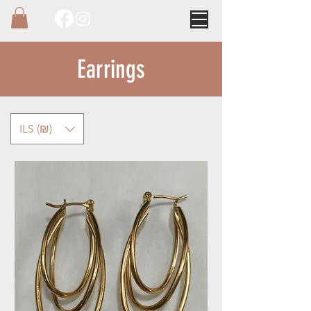
Earrings
ILS (₪)