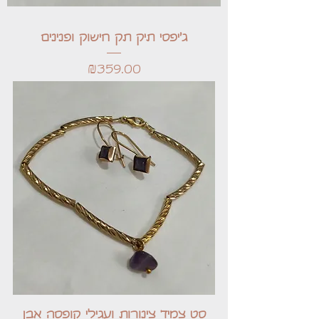
ג'יפסי תיק תק חישוק ופנינים
Price
₪359.00
סט צמיד צינורות ועגילי קופסה אבן