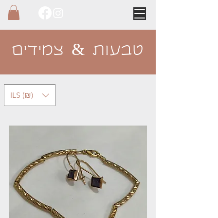
טבעות & צמידים
ILS (₪)