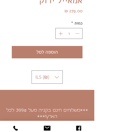
אמאייל ירוק
מחיר
כמות
*
הוספה לסל
ILS (₪)
***משלוחים חינם בקנייה מעל 399
לכל
₪
הארץ!***
איסוף עצמי בכתובת: