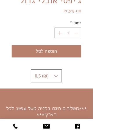
ג'יפסי אובלי גדול
מחיר
כמות
*
הוספה לסל
ILS (₪)
***משלוחים חינם בקנייה מעל 399
לכל
₪
הארץ!***
איסוף עצמי בכתובת: