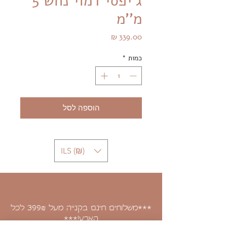
ג'יפסי דמוי נחש 5
מ''מ
מחיר
כמות
*
הוספה לסל
ILS (₪)
***משלוחים חינם בקנייה מעל 399
לכל
₪
הארץ!***