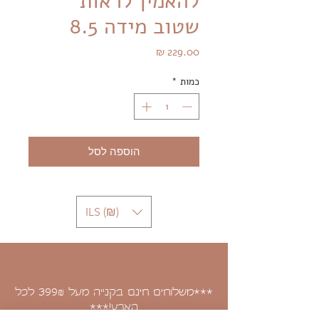
להאמין לראות
שטוב מידה 8.5
מחיר
כמות
*
הוספה לסל
ILS (₪)
***משלוחים חינם בקנייה מעל 399
לכל
₪
הארץ!***