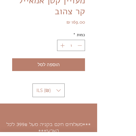
מעויין קטן אמאייל
קר צהוב
מחיר
כמות
*
הוספה לסל
ILS (₪)
***משלוחים חינם בקנייה מעל 399
לכל
₪
הארץ!***