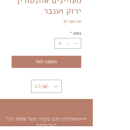
מעויינים אוונטורין
ירוק וענבר
מחיר
כמות
*
הוספה לסל
ILS (₪)
***משלוחים חינם בקנייה מעל 399
לכל
₪
הארץ!***