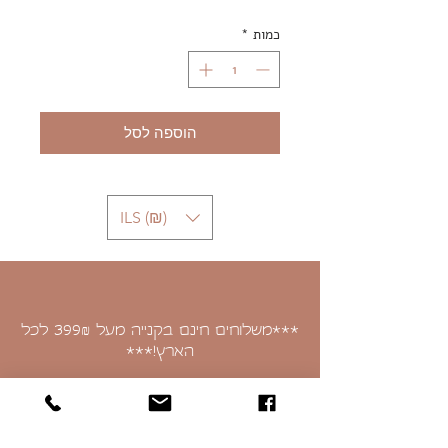
כמות
*
הוספה לסל
ILS (₪)
***משלוחים חינם בקנייה מעל 399
לכל
₪
הארץ!***
איסוף עצמי בכתובת:
בזלת 379, בני יהודה