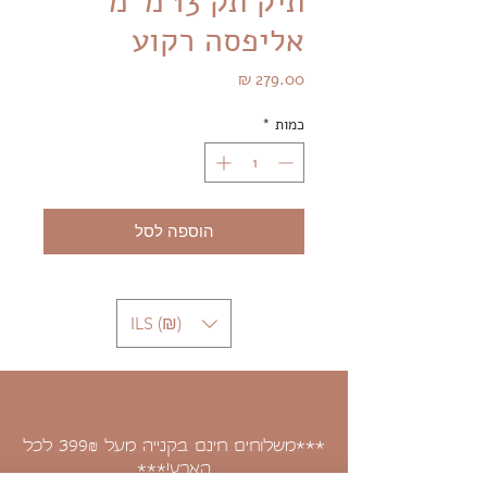
תיק תק 13 מ''מ
אליפסה רקוע
מחיר
כמות
*
הוספה לסל
ILS (₪)
***משלוחים חינם בקנייה מעל 399
לכל
₪
הארץ!***